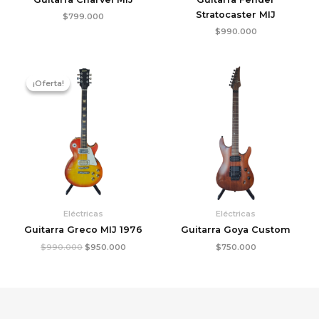
Stratocaster MIJ
$
799.000
$
990.000
El
El
precio
precio
¡Oferta!
¡Oferta!
original
actual
era:
es:
$990.000.
$950.000.
Eléctricas
Eléctricas
Guitarra Greco MIJ 1976
Guitarra Goya Custom
$
990.000
$
950.000
$
750.000