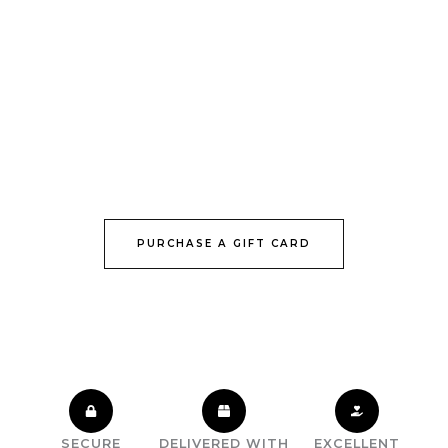
GIFT CARD
Give the Gift of
Greenery
Pretium tortor risus enim neque quis pellentesque
maecenas proin odio eget arcu
PURCHASE A GIFT CARD
SECURE
DELIVERED WITH
EXCELLENT