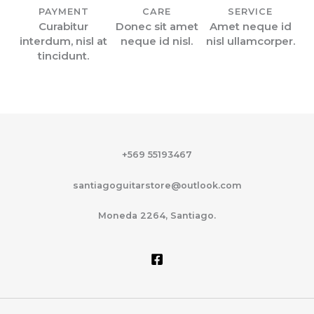
PAYMENT
CARE
SERVICE
Curabitur
Donec sit amet
Amet neque id
interdum, nisl at
neque id nisl.
nisl ullamcorper.
tincidunt.
+569 55193467
santiagoguitarstore@outlook.com
Moneda 2264, Santiago.